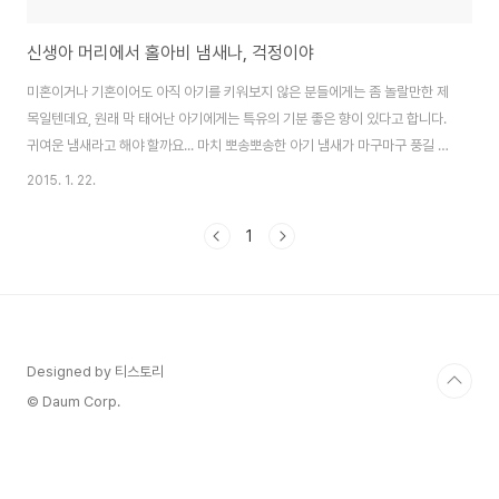
신생아 머리에서 홀아비 냄새나, 걱정이야
미혼이거나 기혼이어도 아직 아기를 키워보지 않은 분들에게는 좀 놀랄만한 제
목일텐데요, 원래 막 태어난 아기에게는 특유의 기분 좋은 향이 있다고 합니다.
귀여운 냄새라고 해야 할까요... 마치 뽀송뽀송한 아기 냄새가 마구마구 풍길 것
같잖아요? 하지만 실제로 꼭 그렇지는 않답니다. 산후 조리원에 있을 때 우리
2015. 1. 22.
아기에게 났던 좋은 향은 그 곳에서 사용했던 바스젤이었어요. 특히 아직 목을
가누니 못하는 신생아에게는 귀, 목 주위에서 우유 썩은 냄새가 나기도 하고요,
1
나중에는 입안에서 아기 똥냄새가 난다고도 하던데.. 제 경우에는 한달 전부터
우리 아기 머리 냄새 때문에 큰 걱정이 생겼어요. 아빠, 엄마의 지성 머릿결을
닮았는지(굳이 안 닮아도 될 것을..) 머리 기름이 좔좔 흐르고... 그것도 모자라
홀아비..
Designed by 티스토리
© Daum Corp.