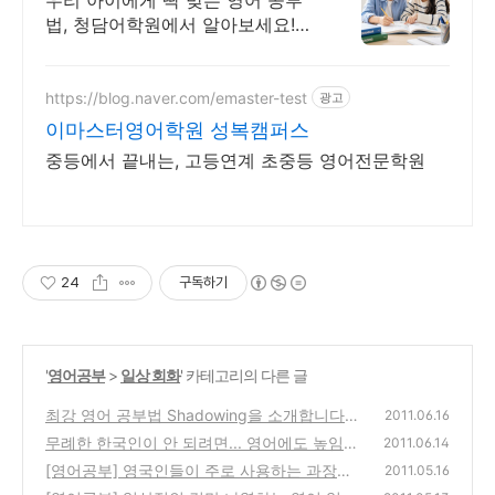
우리 아이에게 딱 맞는 영어 공부
법, 청담어학원에서 알아보세요!
영어도 시험도 유창해지는 평가 최
적화 커리큘럼 보유
https://blog.naver.com/emaster-test
광고
이마스터영어학원 성복캠퍼스
중등에서 끝내는, 고등연계 초중등 영어전문학원
24
구독하기
'
영어공부
>
일상 회화
' 카테고리의 다른 글
최강 영어 공부법 Shadowing을 소개합니다.
2011.06.16
무례한 한국인이 안 되려면... 영어에도 높임말
(11)
2011.06.14
은 있다.
[영어공부] 영국인들이 주로 사용하는 과장된
(14)
2011.05.16
감정 표현 공략하기