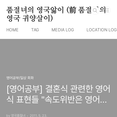
본문 바로가기
품절녀의 영국앓이 (前 품절녀의
영국 귀양살이)
HOME
TAG
MEDIA LOG
LOCATION LOG
영어공부/일상 회화
[영어공부] 결혼식 관련한 영어
식 표현들 "속도위반은 영어로
뭐라하지?"
by 영국품절녀
2011. 5. 23.