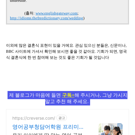
underside.
(
출처
:
www.englishgateway.com
;
http://idioms.thefreedictionary.com/wedding
)
이외에 많은 결혼식 표현이 있을 거에요
.
관심 있으신 분들은
,
신문이나
,
BBC
사이트에 가셔서 확인해 보시면 좋을 것 같아요
.
기회가 되면
,
영국
식 결혼식에 한 번 참여해 보는 것도 좋은 기회가 될 것입니다
제 블로그가 마음에 들면
구독+
해 주시거나, 그냥 가시지
말고 추천 해 주세요.
https://creverse.com/
광고
영어공부청담어학원 프리미엄
브랜드지수 18년1위