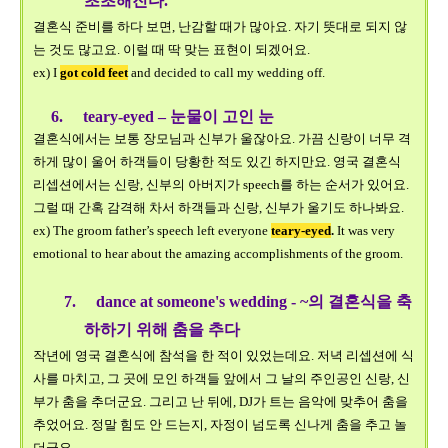
초초해진다
.
결혼식 준비를 하다 보면
,
난감할 때가 많아요
.
자기 뜻대로 되지 않
는 것도 많고요
.
이럴 때 딱
맞는 표현이 되겠어요
.
ex) I
got cold feet
and decided to call my wedding off.
6.
teary-eyed –
눈물이 고인 눈
결혼식에서는 보통 장모님과 신부가 울잖아요
.
가끔 신랑이 너무 격
하게 많이 울어 하객들이 당황한 적도 있긴 하지만요
.
영국 결혼식
리셉션에서는
신랑, 신부의 아버지가 speech를 하는 순서가 있어요.
그럴 때 간혹 감격해 차서 하객들과 신랑, 신부가 울기도 하나봐요.
ex) The groom father’s speech left everyone
t
eary-eyed
.
It was very
emotional to hear about the amazing
accomplishments of the groom.
7
.
dance at someone's wedding - ~
의 결혼식을 축
하하기 위해 춤을 추다
작년에 영국 결혼식에 참석을 한 적이 있었는데요
.
저녁 리셉션에 식
사를 마치고
,
그 곳에 모인 하객들 앞에서 그 날의 주인공인 신랑
,
신
부가 춤을 추더군요
.
그리고 난 뒤에
, DJ
가 트는 음악에 맞추어 춤을
추었어요
.
정말 힘도 안 드는지
,
자정이 넘도록 신나게 춤을 추고 놀
더군요
.