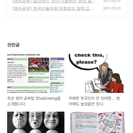
[영어공부] 일상적인 것만 나열하는 영어 일기
(0)
2011.05.13
는 이제 그만!
[영어공부] 영국인들처럼 막힘없이 말하고 싶
(0)
2011.05.10
을 때 사용하면 좋은 표현들
(8)
관련글
최강 영어 공부법 Shadowing을
무례한 한국인이 안 되려면... 영
소개합니다.
어에도 높임말은 있다.