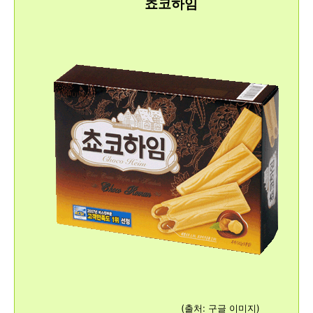
쵸코하임
(출처: 구글 이미지)