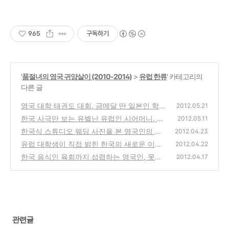
965
구독하기
'
품절녀의 영국 귀양살이 (2010-2014)
>
유럽 한류
' 카테고리의
다른 글
영국 대학 태권도 대회, 금메달 딴 일본인 학생
2012.05.21
한국 사극만 보는 유별난 유럽인 시어머니, 못
(29)
2012.05.11
말려
한국식 스튜디오 웨딩 사진을 본 영국인의 반
(30)
2012.04.23
응
유럽 대학생이 직접 밝힌 한국의 새로운 이미
(46)
2012.04.22
지
한국 음식인 육회까지 섭렵하는 영국인, 못말
(22)
2012.04.17
려
(38)
관련글