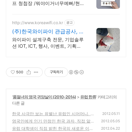
프 청첩장 /뭐야이거너무예뻐/현명
한결혼의길
http://www.koreawifi.co.kr
광고
(주)한국와이파이 관급공사, 건
설공사 가능
와이파이 설계구축 전문, 기업솔루
션 IOT, ICT, 행사, 이벤트, 기획광
고사례 나라장터 입찰 가능 기업,
성공사업의 지름길 와이파이 프리
존 구축. 견적문의
500
구독하기
'
품절녀의 영국 귀양살이 (2010-2014)
>
유럽 한류
' 카테고리의
다른 글
한국 사극만 보는 유별난 유럽인 시어머니, 못
2012.05.11
말려
영국인에게 인기 만점인 한국 과자, 직접 알아
(30)
2012.05.05
보니
유럽 대학생이 직접 밝힌 한국의 새로운 이미
(63)
2012.04.22