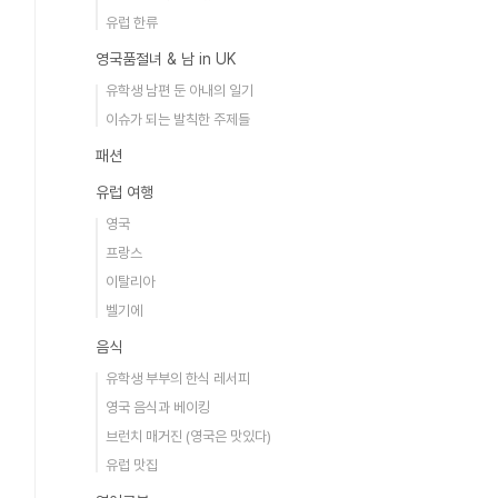
유럽 한류
영국품절녀 & 남 in UK
유학생 남편 둔 아내의 일기
이슈가 되는 발칙한 주제들
패션
유럽 여행
영국
프랑스
이탈리아
벨기에
음식
유학생 부부의 한식 레서피
영국 음식과 베이킹
브런치 매거진 (영국은 맛있다)
유럽 맛집