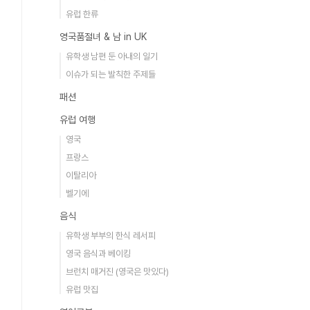
유럽 한류
영국품절녀 & 남 in UK
유학생 남편 둔 아내의 일기
이슈가 되는 발칙한 주제들
패션
유럽 여행
영국
프랑스
이탈리아
벨기에
음식
유학생 부부의 한식 레서피
영국 음식과 베이킹
브런치 매거진 (영국은 맛있다)
유럽 맛집