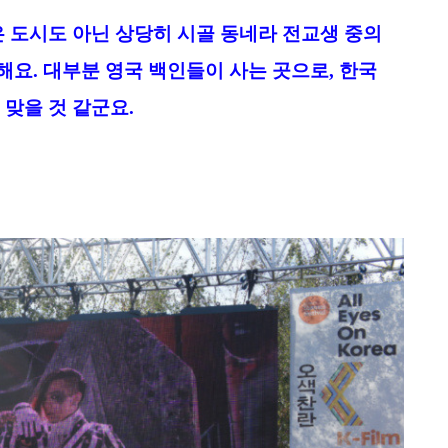
은 도시도 아닌 상당히 시골 동네라 전교생 중의
해요.
대부분
영국 백인들
이 사는 곳으로,
한국
 맞을 것 같군요.