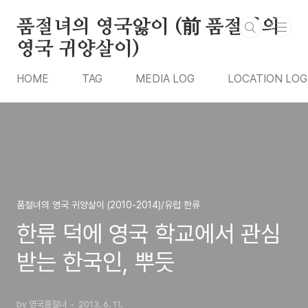
본문 바로가기
품절녀의 영국앓이 (前 품절녀의
영국 귀양살이)
HOME
TAG
MEDIA LOG
LOCATION LOG
품절녀의 영국 귀양살이 (2010-2014)/유럽 한류
한류 덕에 영국 학교에서 관심
받는 한국인, 뿌듯
by 영국품절녀
2013. 6. 11.