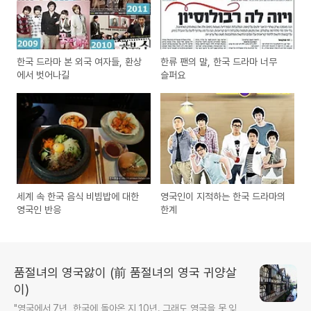
한국 드라마 본 외국 여자들, 환상
한류 팬의 말, 한국 드라마 너무
에서 벗어나길
슬퍼요
세계 속 한국 음식 비빔밥에 대한
영국인이 지적하는 한국 드라마의
영국인 반응
한계
품절녀의 영국앓이 (前 품절녀의 영국 귀양살
이)
"영국에서 7년, 한국에 돌아온 지 10년. 그래도 영국을 못 잊