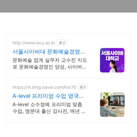
http://www.iscu.ac.kr
광고
서울사이버대 문화예술경영학
과 2026 가을학기 신편입생
문화예술 업계 실무자 교수진 지도
로 문화예술경영인 양성, 사이버대
신입생 수 1위 장학금 지급 1위, 학
사 석사 박사 온라인복수학위까지
https://m.blog.naver.com/kor70
광고
A-level 프리미엄 수업 영국과
정 전문가들의 밀착관리
A-level 소수정예 프리미엄 맞춤
수업, 명문대 출신 강사진, 매년 다
수의 A star 배출, 검증된 관리와
강의력, INSPIRICA