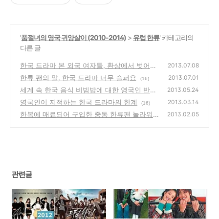
'
품절녀의 영국 귀양살이 (2010-2014)
>
유럽 한류
' 카테고리의
다른 글
한국 드라마 본 외국 여자들, 환상에서 벗어나
2013.07.08
길
한류 팬의 말, 한국 드라마 너무 슬퍼요
(30)
2013.07.01
(16)
세계 속 한국 음식 비빔밥에 대한 영국인 반응
2013.05.24
영국인이 지적하는 한국 드라마의 한계
(40)
2013.03.14
(16)
한복에 매료되어 구입한 중동 한류팬 놀라워
2013.02.05
(18)
관련글