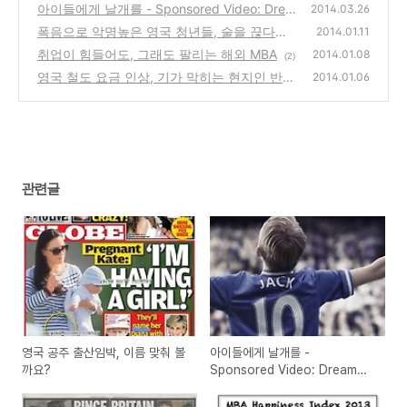
아이들에게 날개를 - Sponsored Video: Drea
2014.03.26
m The Blue
폭음으로 악명높은 영국 청년들, 술을 끊다니
(1)
2014.01.11
취업이 힘들어도, 그래도 팔리는 해외 MBA
(9)
2014.01.08
(2)
영국 철도 요금 인상, 기가 막히는 현지인 반응
2014.01.06
(33)
관련글
영국 공주 출산임박, 이름 맞춰 볼
아이들에게 날개를 -
까요?
Sponsored Video: Dream
The Blue