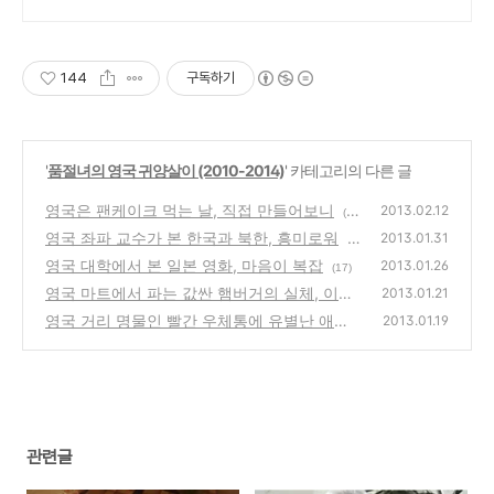
144
구독하기
'
품절녀의 영국 귀양살이 (2010-2014)
' 카테고리의 다른 글
영국은 팬케이크 먹는 날, 직접 만들어보니
2013.02.12
(1
영국 좌파 교수가 본 한국과 북한, 흥미로워
1)
2013.01.31
(3
영국 대학에서 본 일본 영화, 마음이 복잡
3)
2013.01.26
(17)
영국 마트에서 파는 값싼 햄버거의 실체, 이럴
2013.01.21
수가
영국 거리 명물인 빨간 우체통에 유별난 애착
(16)
2013.01.19
(6)
관련글