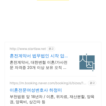
http://www.startlaw.net
광고
혼전계약서 법무법인 시작 압
도적인 이혼소송 승소사례
혼전계약서, 대한변협 이혼/가사전
문 자격증 20개 이상 보유 오직 이
혼&가사 사건만 진행하는 진짜 이
혼전문로펌.
https://m.booking.naver.com/booking/6/bizes/14
광고
7504
이혼전문여성변호사 하정미
부천법원 앞 18년차 / 이혼, 위자료, 재산분할, 양육
권, 양육비, 상간자 등