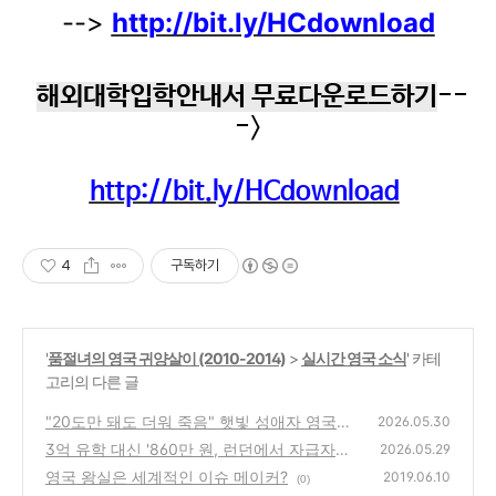
-->
http://bit.ly/HCdownload
해외대학입학안내서 무료다운로드하기
--
->
http://bit.ly/HCdownload
4
구독하기
'
품절녀의 영국 귀양살이 (2010-2014)
>
실시간 영국 소식
' 카테
고리의 다른 글
"20도만 돼도 더워 죽음" 햇빛 성애자 영국인
2026.05.30
들이 폭염에 쌍욕 날리는 이유 (feat. 마트 vs
3억 유학 대신 '860만 원, 런던에서 자급자족
2026.05.29
펍)
살아남기
(0)
영국 왕실은 세계적인 이슈 메이커?
(0)
2019.06.10
(0)