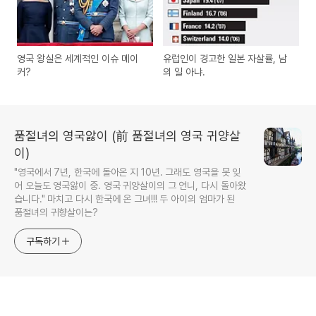
영국 왕실은 세계적인 이슈 메이
유럽인이 경고한 일본 자살률, 남
커?
의 일 아냐.
품절녀의 영국앓이 (前 품절녀의 영국 귀양살
이)
"영국에서 7년, 한국에 돌아온 지 10년. 그래도 영국을 못 잊
어 오늘도 영국앓이 중. 영국 귀양살이의 그 언니, 다시 돌아왔
습니다." 마치고 다시 한국에 온 그녀!!! 두 아이의 엄마가 된
품절녀의 귀향살이는?
구독하기