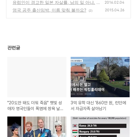
유럽인이 경고한 일본 자살률, 남의 일 아냐.
2016.02.04
영국 공주 출산임박, 이름 맞춰 볼까요?
(27)
2015.04.26
(2)
관련글
"20도만 돼도 더워 죽음" 햇빛 성
3억 유학 대신 '860만 원, 런던에
애자 영국인들이 폭염에 쌍욕 날
서 자급자족 살아남기
리는 이유 (feat. 마트 vs 펍)