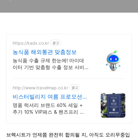
https://kadx.co.kr
광고
농식품 해외통관 맞춤정보
농식품 수출 규제 한눈에! 마이데
이터 기반 맞춤형 수출 정보 서비
스
http://www.travelmap.co.kr
광고
비스터빌리지 여름 프로모션
트래블맵
명품 럭셔리 브랜드 60% 세일 +
추가 10% VIP패스 & 핸즈프리 쇼
핑 제공 유럽 최대 명품 아웃렛 매
장에서 추가 10%할인 + 핸즈프리
쇼핑 제공
브렉시트가 언제쯤 완전히 합의될 지, 아직도 오리무중입