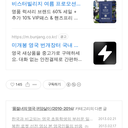
비스터빌리지 여름 프로모션
트래블맵
명품 럭셔리 브랜드 60% 세일 +
추가 10% VIP패스 & 핸즈프리 쇼
핑 제공 유럽 최대 명품 아웃렛 매
장에서 추가 10%할인 + 핸즈프리
쇼핑 제공
https://m.bunjang.co.kr/
광고
미개봉 영국 번개장터 국내 최
대 브랜드 중고거래
영국 새상품을 중고가로 구매하세
요. 대화 없는 안전결제로 간편하
게! 전국 각지에서 올라오는 전국
구 최다 상품 매일 10만 개 이상의
신규 상품 업로드
145
구독하기
'
품절녀의 영국 귀양살이 (2010-2014)
' 카테고리의 다른 글
한국과 비교되는 영국 초등학생의 부러운 일상
2013.02.21
북한 로켓 선전 영상 본 영국인들의 반응
(17)
2013.02.17
(5)