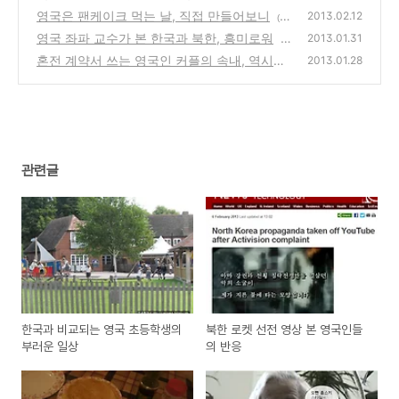
영국은 팬케이크 먹는 날, 직접 만들어보니
2013.02.12
(1
영국 좌파 교수가 본 한국과 북한, 흥미로워
1)
2013.01.31
(3
혼전 계약서 쓰는 영국인 커플의 속내, 역시나
3)
2013.01.28
(9)
관련글
한국과 비교되는 영국 초등학생의
북한 로켓 선전 영상 본 영국인들
부러운 일상
의 반응