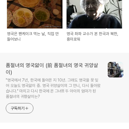
영국은 팬케이크 먹는 날, 직접 만
영국 좌파 교수가 본 한국과 북한,
들어보니
흥미로워
품절녀의 영국앓이 (前 품절녀의 영국 귀양살
이)
"영국에서 7년, 한국에 돌아온 지 10년. 그래도 영국을 못 잊
어 오늘도 영국앓이 중. 영국 귀양살이의 그 언니, 다시 돌아왔
습니다." 마치고 다시 한국에 온 그녀!!! 두 아이의 엄마가 된
품절녀의 귀향살이는?
구독하기