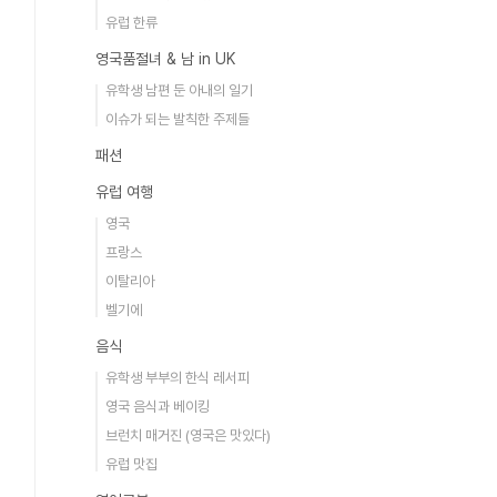
유럽 한류
영국품절녀 & 남 in UK
유학생 남편 둔 아내의 일기
이슈가 되는 발칙한 주제들
패션
유럽 여행
영국
프랑스
이탈리아
벨기에
음식
유학생 부부의 한식 레서피
영국 음식과 베이킹
브런치 매거진 (영국은 맛있다)
유럽 맛집