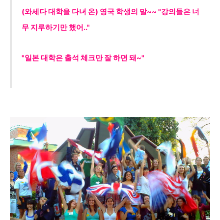
(와세다 대학을 다녀 온) 영국 학생의 말~~ "강의들은 너
무 지루하기만 했어.."
"일본 대학은 출석 체크만 잘
하면 돼~"