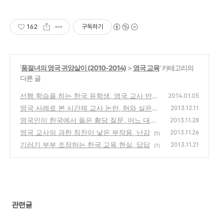
162
구독하기
'
품절녀의 영국 귀양살이 (2010-2014)
>
영국 교육
' 카테고리의
다른 글
선행 학습을 하는 한국 유학생, 영국 교사 반
2014.01.05
응?
영국 사례로 본 시간제 교사 논란, 허와 실은?
(21)
2013.12.11
영국인이 한국에서 들은 황당 질문, 어느 대학
(12)
2013.11.28
출신?
영국 교사의 과한 칭찬이 낳은 부작용, 난감
(28)
2013.11.26
(5)
기러기 부부 조장하는 한국 교육 현실, 답답
2013.11.21
(7)
관련글