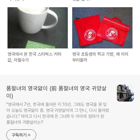
영국에서 본 한국 스타벅스 커피
영국 초등생의 학교 가방, 왜 이리
값, 이럴수가
부러울까
품절녀의 영국앓이 (前 품절녀의 영국 귀양살
이)
"영국에서 7년, 한국에 돌아온 지 10년. 그래도 영국을 못 잊
어 오늘도 영국앓이 중. 영국 귀양살이의 그 언니, 다시 돌아왔
습니다." 마치고 다시 한국에 온 그녀!!! 두 아이의 엄마가 된
품절녀의 귀향살이는?
구독하기