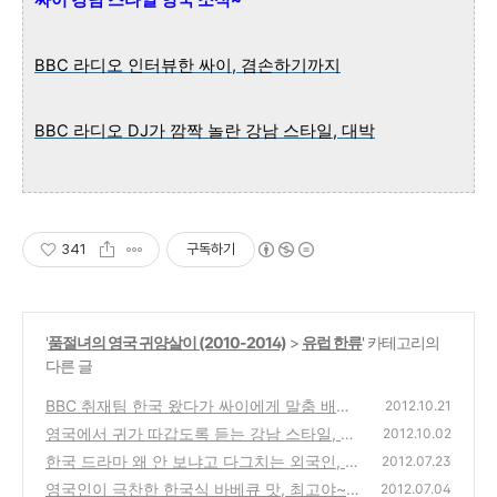
싸이 강남 스타일 영국 소식~
BBC 라디오 인터뷰한 싸이, 겸손하기까지
BBC 라디오 DJ가 깜짝 놀란 강남 스타일, 대박
341
구독하기
'
품절녀의 영국 귀양살이 (2010-2014)
>
유럽 한류
' 카테고리의
다른 글
BBC 취재팀 한국 왔다가 싸이에게 말춤 배워
2012.10.21
영국에서 귀가 따갑도록 듣는 강남 스타일, 웬
(7)
2012.10.02
일
한국 드라마 왜 안 보냐고 다그치는 외국인, 난
(28)
2012.07.23
감
영국인이 극찬한 한국식 바베큐 맛, 최고야~
(22)
2012.07.04