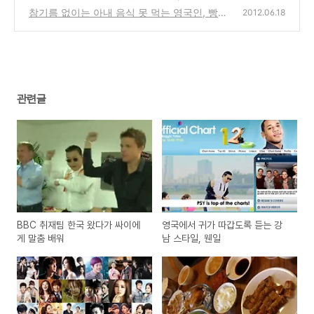
참기름 없이는 아내 음식 못 먹는 영국인, 빵
(39)
2012.06.18
터져
(22)
관련글
BBC 취재팀 한국 왔다가 싸이에
영국에서 귀가 따갑도록 듣는 강
게 말춤 배워
남 스타일, 웬일