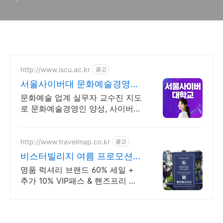
http://www.iscu.ac.kr
광고
서울사이버대 문화예술경영학
과 2026 가을학기 신편입생
문화예술 업계 실무자 교수진 지도
로 문화예술경영인 양성, 사이버대
신입생 수 1위 장학금 지급 1위, 학
사 석사 박사 온라인복수학위까지
http://www.travelmap.co.kr
광고
비스터빌리지 여름 프로모션
트래블맵
명품 럭셔리 브랜드 60% 세일 +
추가 10% VIP패스 & 핸즈프리 쇼
핑 제공 트래블맵 x 비스터빌리지
여름 프로모션