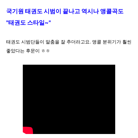
국기원 태권도 시범이 끝나고 역시나 앵콜곡도
"태권도
스타일~"
태권도 시범단들이 말
춤을 잘 추더라고요.
앵콜
분위기가 훨씬
좋았다는 후문이 ㅎㅎ