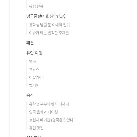
유럽 한류
영국품절녀 & 남 in UK
유학생 남편 둔 아내의 일기
이슈가 되는 발칙한 주제들
패션
유럽 여행
영국
프랑스
이탈리아
벨기에
음식
유학생 부부의 한식 레서피
영국 음식과 베이킹
브런치 매거진 (영국은 맛있다)
유럽 맛집