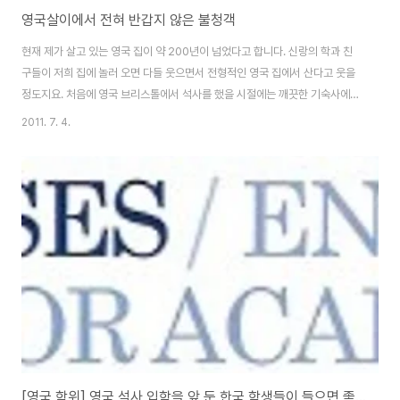
영국살이에서 전혀 반갑지 않은 불청객
현재 제가 살고 있는 영국 집이 약 200년이 넘었다고 합니다. 신랑의 학과 친
구들이 저희 집에 놀러 오면 다들 웃으면서 전형적인 영국 집에서 산다고 웃을
정도지요. 처음에 영국 브리스톨에서 석사를 했을 시절에는 깨끗한 기숙사에서
살았기 때문에 생활하기에 참 쾌적했어요. 그런데, 여기 캔터베리의 오래된 집
2011. 7. 4.
은 자꾸 불청객들이 방문하곤 하네요. 모기, 파리, 거미를 포함한 이름 모를 벌
레들 제가 브리스톨에 살았을 당시에는 모기, 곤충 이런 것들이 드물었어요. 그
래서 전 영국은 모기와 벌레들이 없는 곳 인 줄로만 착각한 적이 있었지요. 특히
모기를 한번도 본 적이 없어 얼마나 좋았는지 몰라요. 그런데 캔터베리에 오니,
왜 이리 모기, 파리, 벌레들이 많은가요? 특히 정원에 나무와 숲이 있는 집은 모
기, 벌레들..
[영국 학위] 영국 석사 입학을 앞 둔 한국 학생들이 들으면 좋을 코스